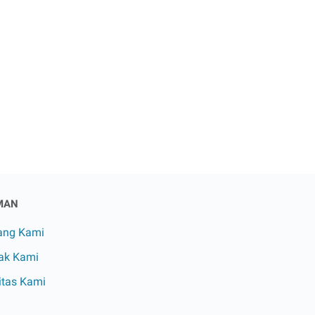
MAN
ang Kami
ak Kami
itas Kami