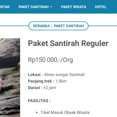
NTAK
PAKET SANTIRAH
PAKET WISATA
HOTEL
BERANDA
›
PAKET SANTIRAH
Paket Santirah Reguler
Rp150.000,-/Org
Lokasi :
Aliran sungai Santirah
Panjang trek :
1,5km
Durasi :
±2 jam
FASILITAS :
Tiket Masuk Obyek Wisata